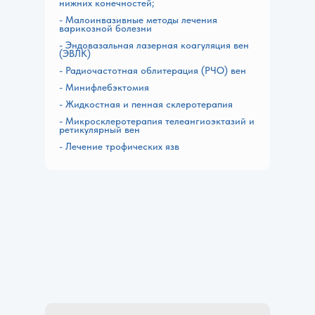
нижних конечностей;
- Малоинвазивные методы лечения
варикозной болезни
- Эндовазальная лазерная коагуляция вен
(ЭВЛК)
- Радиочастотная облитерация (РЧО) вен
- Минифлебэктомия
- Жидкостная и пенная склеротерапия
- Микросклеротерапия телеангиоэктазий и
ретикулярный вен
- Лечение трофических язв