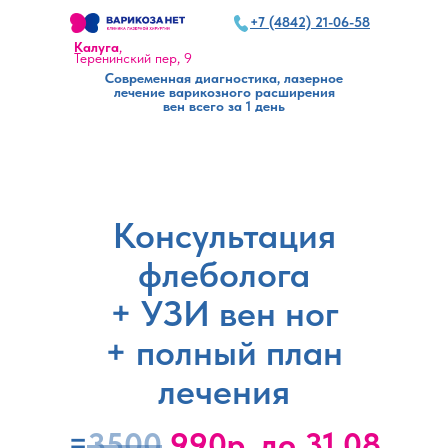
+7 (4842) 21-06-58
+7 (4842) 21-06-58
Запись по телефону 24/7
Калуга
,
Теренинский пер, 9
Современная диагностика, лазерное
лечение варикозного расширения
вен всего за 1 день
Консультация
флеболога
+ УЗИ вен ног
+ полный план
лечения
=
3500
990р. до 31.08