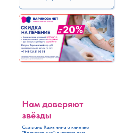
Нам доверяют
звёзды
Светлана Камынина о клинике
"Варикоза нет": экспертность,