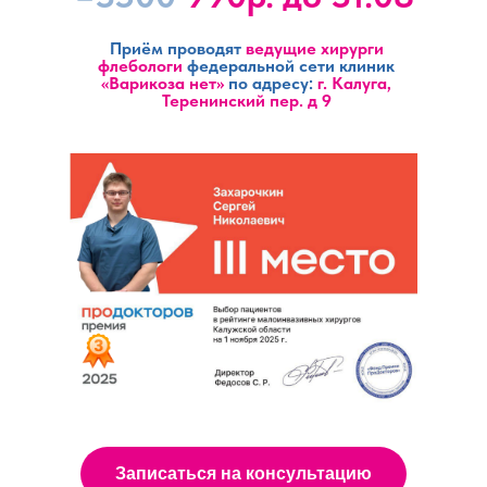
Приём проводят
ведущие
хирурги
флебологи
федеральной сети клиник
«Варикоза нет»
по адресу:
г. Калуга,
Теренинский пер. д 9
Записаться на консультацию