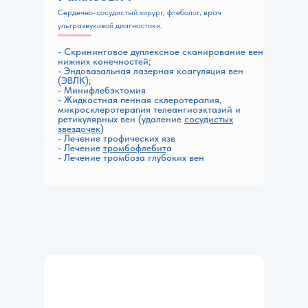
Сердечно-сосудистый хирург, флеболог, врач
ультразвуковой диагностики.
- Скрининговое дуплексное сканирование вен
нижних конечностей;
- Эндовазальная лазерная коагуляция вен
(ЭВЛК);
- Минифлебэктомия
- Жидкостная пенная склеротерапия,
микросклеротерапия телеангиоэктазий и
ретикулярных вен (удаление
сосудистых
звездочек
)
- Лечение
трофических язв
- Лечение
тромбофлебит
а
- Лечение
тромбоза глубоких вен